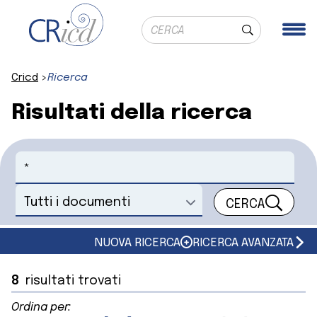
Ricerca globale
Me
Cerca
Cricd
Ricerca
Risultati della ricerca
Cerca
CERCA
Seleziona un documento
NUOVA RICERCA
RICERCA AVANZATA
8
risultati trovati
Ordina per: