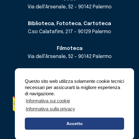
Via dell'Arsenale, 52 - 90142 Palermo
Biblioteca, Fototeca, Cartoteca
C.so Calatafimi, 217 - 90129 Palermo
Filmoteca
Via dell'Arsenale, 52 - 90142 Palermo
email
cricd@regione.sicilia.it
pec
cricdsicilia@pec.it
Questo sito web utilizza solamente cookie tecnici
necessari per assicurarti la migliore esperienza
di navigazione.
Regione Siciliana - Assessorato dei Beni
Informativa sui cookie
Culturali e dell'Identità Siciliana -
Informativa sulla privacy
Dipartimento dei Beni Culturali e dell'Identità
Siciliana
Accetto
© Copyright 2023 - C.R.I.C.D.