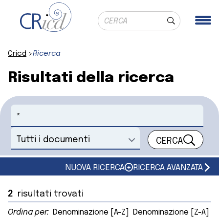
Ricerca globale
Me
Cerca
Cricd
Ricerca
Risultati della ricerca
Cerca
CERCA
Seleziona un documento
NUOVA RICERCA
RICERCA AVANZATA
2
risultati trovati
Ordina per:
Denominazione [A-Z]
Denominazione [Z-A]