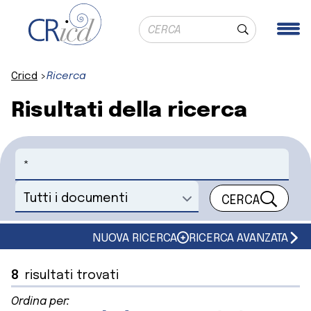
Ricerca globale
Me
Cerca
Cricd
Ricerca
Risultati della ricerca
Cerca
CERCA
Seleziona un documento
NUOVA RICERCA
RICERCA AVANZATA
8
risultati trovati
Ordina per: