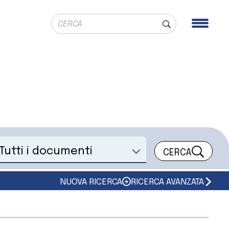
Ricerca globale
Men
Cerca
CERCA
eleziona un documento
NUOVA RICERCA
RICERCA AVANZATA