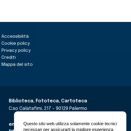
Accessibilità
Cookie policy
Privacy policy
Crediti
Mappa del sito
Biblioteca, Fototeca, Cartoteca
C.so Calatafimi, 217 - 90129 Palermo
Questo sito web utilizza solamente cookie tecnici
email
cricd@regione.sicilia.it
necessari per assicurarti la migliore esperienza
pec
cricdsicilia@pec.it