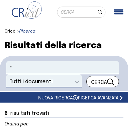
Ricerca globale
Me
Cerca
Cricd
Ricerca
Risultati della ricerca
Cerca
CERCA
Seleziona un documento
NUOVA RICERCA
RICERCA AVANZATA
6
risultati trovati
Ordina per: