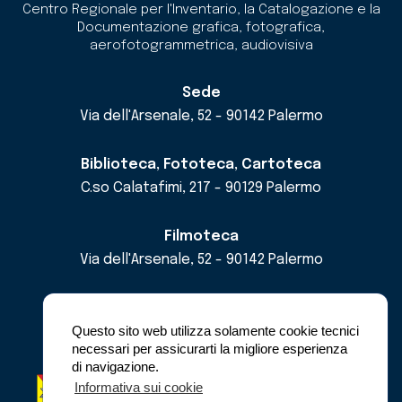
Centro Regionale per l'Inventario, la Catalogazione e la
Documentazione grafica, fotografica,
aerofotogrammetrica, audiovisiva
Sede
Via dell'Arsenale, 52 - 90142 Palermo
Biblioteca, Fototeca, Cartoteca
C.so Calatafimi, 217 - 90129 Palermo
Filmoteca
Via dell'Arsenale, 52 - 90142 Palermo
email
cricd@regione.sicilia.it
pec
cricdsicilia@pec.it
Questo sito web utilizza solamente cookie tecnici
necessari per assicurarti la migliore esperienza
di navigazione.
Regione Siciliana - Assessorato dei Beni
Informativa sui cookie
Culturali e dell'Identità Siciliana -