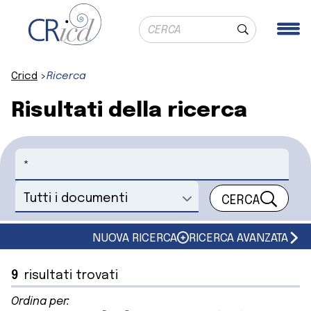
Ricerca globale
Me
Cerca
Cricd
Ricerca
Risultati della ricerca
Cerca
CERCA
Seleziona un documento
NUOVA RICERCA
RICERCA AVANZATA
9
risultati trovati
Ordina per: