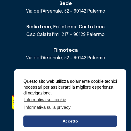
Sede
Via dell'Arsenale, 52 - 90142 Palermo
Biblioteca, Fototeca, Cartoteca
C.so Calatafimi, 217 - 90129 Palermo
Filmoteca
Via dell'Arsenale, 52 - 90142 Palermo
email
cricd@regione.sicilia.it
pec
cricdsicilia@pec.it
Questo sito web utilizza solamente cookie tecnici
necessari per assicurarti la migliore esperienza
di navigazione.
Regione Siciliana - Assessorato dei Beni
Informativa sui cookie
Culturali e dell'Identità Siciliana -
Informativa sulla privacy
Dipartimento dei Beni Culturali e dell'Identità
Siciliana
Accetto
© Copyright 2023 - C.R.I.C.D.