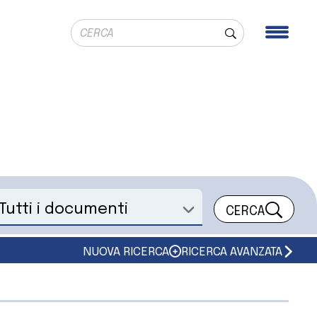
Ricerca globale
Men
Cerca
CERCA
eleziona un documento
NUOVA RICERCA
RICERCA AVANZATA