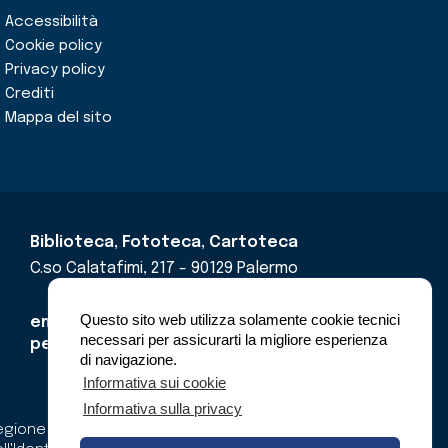
Accessibilità
Cookie policy
Privacy policy
Crediti
Mappa del sito
Biblioteca, Fototeca, Cartoteca
C.so Calatafimi, 217 - 90129 Palermo
Questo sito web utilizza solamente cookie tecnici
email
cricd@regione.sicilia.it
necessari per assicurarti la migliore esperienza
pec
cricdsicilia@pec.it
di navigazione.
Informativa sui cookie
Informativa sulla privacy
gione Siciliana - Assessorato dei Beni Culturali e