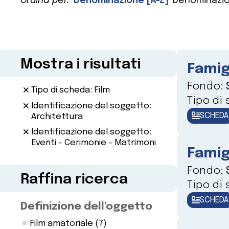
Ordina per:
Denominazione [A-Z]
Denominazio
Mostra i risultati
Famig
Fondo:
Tipo di scheda: Film
Tipo di
Identificazione del soggetto:
SCHEDA
Architettura
Identificazione del soggetto:
Eventi - Cerimonie - Matrimoni
Famig
Fondo:
Raffina ricerca
Tipo di
SCHEDA
Definizione dell'oggetto
Film amatoriale
(7)