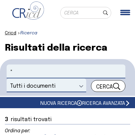
Ricerca globale
Me
Cerca
Cricd
Ricerca
Risultati della ricerca
Cerca
CERCA
Seleziona un documento
NUOVA RICERCA
RICERCA AVANZATA
3
risultati trovati
Ordina per: