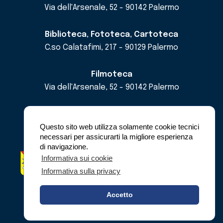
Via dell'Arsenale, 52 - 90142 Palermo
Biblioteca, Fototeca, Cartoteca
C.so Calatafimi, 217 - 90129 Palermo
Filmoteca
Via dell'Arsenale, 52 - 90142 Palermo
email
cricd@regione.sicilia.it
pec
cricdsicilia@pec.it
Questo sito web utilizza solamente cookie tecnici
necessari per assicurarti la migliore esperienza
di navigazione.
Regione Siciliana - Assessorato dei Beni
Informativa sui cookie
Culturali e dell'Identità Siciliana -
Informativa sulla privacy
Dipartimento dei Beni Culturali e dell'Identità
Siciliana
Accetto
© Copyright 2023 - C.R.I.C.D.