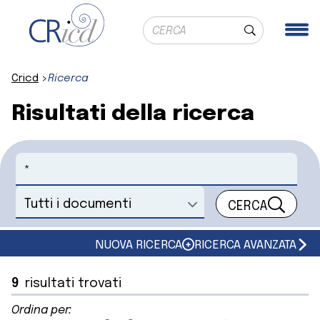
Ricerca globale
Me
Cerca
Cricd
Ricerca
Risultati della ricerca
Cerca
CERCA
Seleziona un documento
NUOVA RICERCA
RICERCA AVANZATA
9
risultati trovati
Ordina per: