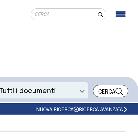
Ricerca globale
Men
Cerca
CERCA
eleziona un documento
NUOVA RICERCA
RICERCA AVANZATA