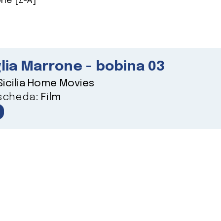
ne [Z-A]
lia Marrone - bobina 03
Sicilia Home Movies
 scheda:
Film