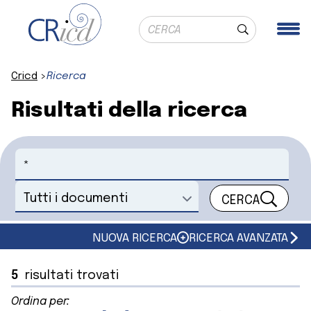
Ricerca globale
Me
Cerca
Cricd
Ricerca
Risultati della ricerca
Cerca
CERCA
Seleziona un documento
NUOVA RICERCA
RICERCA AVANZATA
5
risultati trovati
Ordina per: