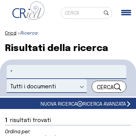
Ricerca globale
Me
Cerca
Cricd
Ricerca
Risultati della ricerca
Cerca
CERCA
Seleziona un documento
NUOVA RICERCA
RICERCA AVANZATA
1
risultati trovati
Ordina per: