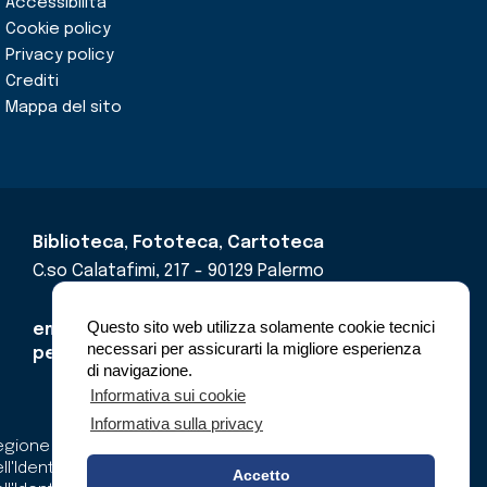
Accessibilità
Cookie policy
Privacy policy
Crediti
Mappa del sito
Biblioteca, Fototeca, Cartoteca
C.so Calatafimi, 217 - 90129 Palermo
Questo sito web utilizza solamente cookie tecnici
email
cricd@regione.sicilia.it
necessari per assicurarti la migliore esperienza
pec
cricdsicilia@pec.it
di navigazione.
Informativa sui cookie
Informativa sulla privacy
gione Siciliana - Assessorato dei Beni Culturali e
ll'Identità Siciliana - Dipartimento dei Beni Culturali e
Accetto