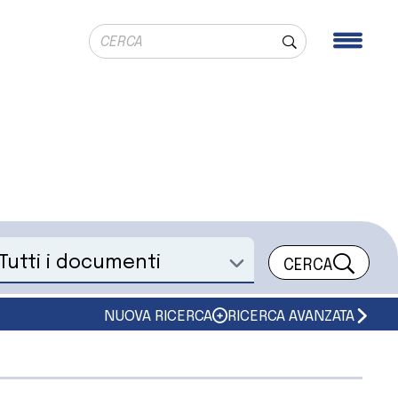
Ricerca globale
Men
Cerca
CERCA
eleziona un documento
NUOVA RICERCA
RICERCA AVANZATA