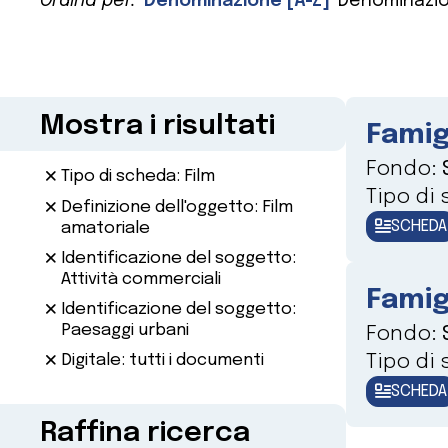
Ordina per:
Denominazione [A-Z]
Denominazio
Mostra i risultati
Famig
Fondo:
Tipo di scheda: Film
Tipo di
Definizione dell'oggetto: Film
SCHEDA
amatoriale
Identificazione del soggetto:
Attività commerciali
Famig
Identificazione del soggetto:
Paesaggi urbani
Fondo:
Tipo di
Digitale: tutti i documenti
SCHEDA
Raffina ricerca