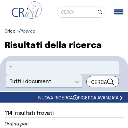
Ricerca globale
Me
Cerca
Cricd
Ricerca
Risultati della ricerca
Cerca
CERCA
Seleziona un documento
NUOVA RICERCA
RICERCA AVANZATA
114
risultati trovati
Ordina per: