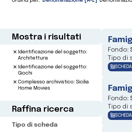
Ordina per:
Denominazione [A-Z]
Denominazio
Mostra i risultati
Famig
Fondo:
Identificazione del soggetto:
Tipo di
Architettura
SCHEDA
Identificazione del soggetto:
Giochi
Complesso archivistico: Sicilia
Famig
Home Movies
Fondo:
Tipo di
Raffina ricerca
SCHEDA
Tipo di scheda