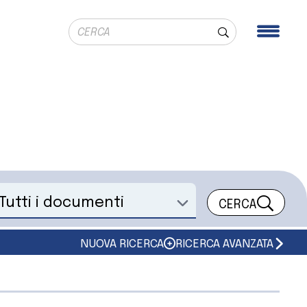
Ricerca globale
Men
Cerca
CERCA
eleziona un documento
NUOVA RICERCA
RICERCA AVANZATA