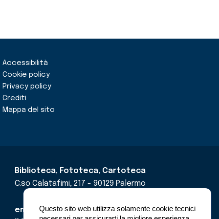
Accessibilità
Cookie policy
Privacy policy
Crediti
Mappa del sito
Biblioteca, Fototeca, Cartoteca
C.so Calatafimi, 217 - 90129 Palermo
Questo sito web utilizza solamente cookie tecnici
email
cricd@regione.sicilia.it
necessari per assicurarti la migliore esperienza