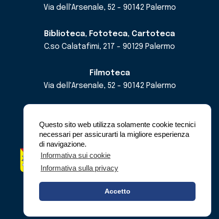
Via dell'Arsenale, 52 - 90142 Palermo
Biblioteca, Fototeca, Cartoteca
C.so Calatafimi, 217 - 90129 Palermo
Filmoteca
Via dell'Arsenale, 52 - 90142 Palermo
email
cricd@regione.sicilia.it
pec
cricdsicilia@pec.it
Questo sito web utilizza solamente cookie tecnici
necessari per assicurarti la migliore esperienza
di navigazione.
Regione Siciliana - Assessorato dei Beni
Informativa sui cookie
Culturali e dell'Identità Siciliana -
Informativa sulla privacy
Dipartimento dei Beni Culturali e dell'Identità
Siciliana
Accetto
© Copyright 2023 - C.R.I.C.D.