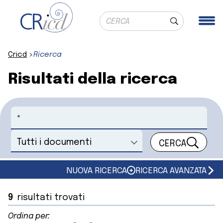
Ricerca globale
Me
Cerca
Cricd
Ricerca
Risultati della ricerca
Cerca
CERCA
Seleziona un documento
NUOVA RICERCA
RICERCA AVANZATA
9
risultati trovati
Ordina per: