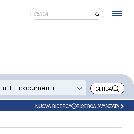
Ricerca globale
Men
Cerca
CERCA
eleziona un documento
NUOVA RICERCA
RICERCA AVANZATA