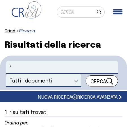
Ricerca globale
Me
Cerca
Cricd
Ricerca
Risultati della ricerca
Cerca
CERCA
Seleziona un documento
NUOVA RICERCA
RICERCA AVANZATA
1
risultati trovati
Ordina per: