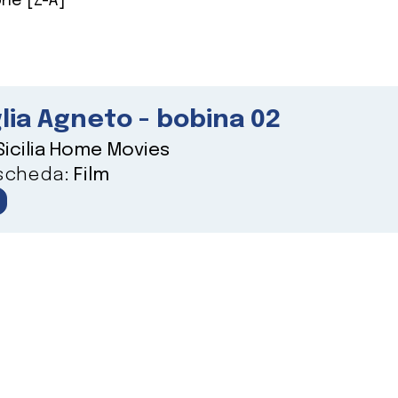
ne [Z-A]
lia Agneto - bobina 02
Sicilia Home Movies
 scheda:
Film