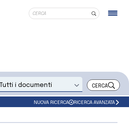
Ricerca globale
Men
Cerca
CERCA
eleziona un documento
NUOVA RICERCA
RICERCA AVANZATA