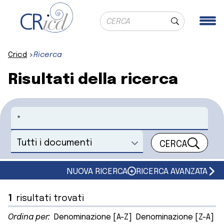
Ricerca globale
Me
Cerca
Cricd
Ricerca
Risultati della ricerca
Cerca
CERCA
Seleziona un documento
NUOVA RICERCA
RICERCA AVANZATA
1
risultati trovati
Ordina per:
Denominazione [A-Z]
Denominazione [Z-A]