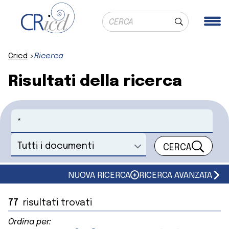
Ricerca globale
Me
Cerca
Cricd
Ricerca
Risultati della ricerca
Cerca
CERCA
Seleziona un documento
NUOVA RICERCA
RICERCA AVANZATA
77
risultati trovati
Ordina per: