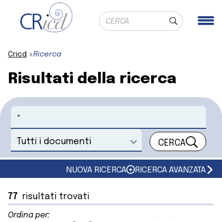
Ricerca globale
Me
Cerca
Cricd
Ricerca
Risultati della ricerca
Cerca
CERCA
Seleziona un documento
NUOVA RICERCA
RICERCA AVANZATA
77
risultati trovati
Ordina per: