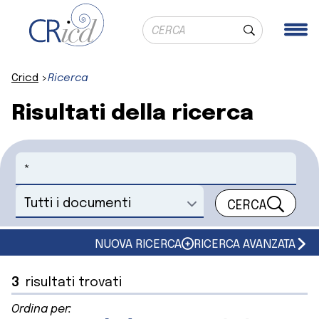
Ricerca globale
Me
Cerca
Cricd
Ricerca
Risultati della ricerca
Cerca
CERCA
Seleziona un documento
NUOVA RICERCA
RICERCA AVANZATA
3
risultati trovati
Ordina per: