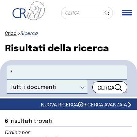
Ricerca globale
Me
Cerca
Cricd
Ricerca
Risultati della ricerca
Cerca
CERCA
Seleziona un documento
NUOVA RICERCA
RICERCA AVANZATA
6
risultati trovati
Ordina per: