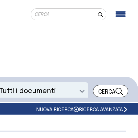
Ricerca globale
Men
Cerca
CERCA
eleziona un documento
NUOVA RICERCA
RICERCA AVANZATA