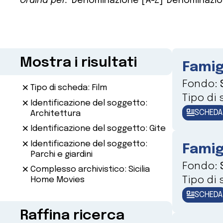
Ordina per:
Denominazione [A-Z]
Denominazio
Mostra i risultati
Famig
Fondo:
Tipo di scheda: Film
Tipo di
Identificazione del soggetto:
SCHEDA
Architettura
Identificazione del soggetto: Gite
Identificazione del soggetto:
Famig
Parchi e giardini
Fondo:
Complesso archivistico: Sicilia
Tipo di
Home Movies
SCHEDA
Raffina ricerca