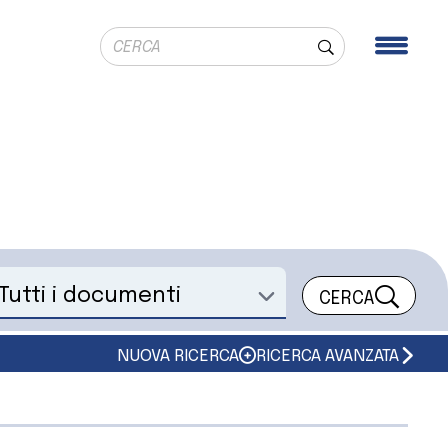
Ricerca globale
Men
Cerca
CERCA
eleziona un documento
NUOVA RICERCA
RICERCA AVANZATA