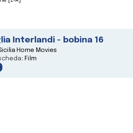
ne [Z-A]
lia Interlandi - bobina 16
Sicilia Home Movies
 scheda:
Film