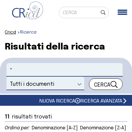
Ricerca globale
Me
Cerca
Cricd
Ricerca
Risultati della ricerca
Cerca
CERCA
Seleziona un documento
NUOVA RICERCA
RICERCA AVANZATA
11
risultati trovati
Ordina per:
Denominazione [A-Z]
Denominazione [Z-A]