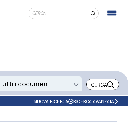
Ricerca globale
Men
Cerca
CERCA
eleziona un documento
NUOVA RICERCA
RICERCA AVANZATA