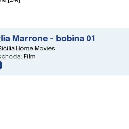
ne [Z-A]
lia Marrone - bobina 01
Sicilia Home Movies
 scheda:
Film