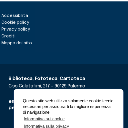
Accessibilità
Cookie policy
Privacy policy
Crediti
Mappa del sito
Biblioteca, Fototeca, Cartoteca
C.so Calatafimi, 217 - 90129 Palermo
Questo sito web utilizza solamente cookie tecnici
email
cricd@regione.sicilia.it
necessari per assicurarti la migliore esperienza
pec
cricdsicilia@pec.it
di navigazione.
Informativa sui cookie
Informativa sulla privacy