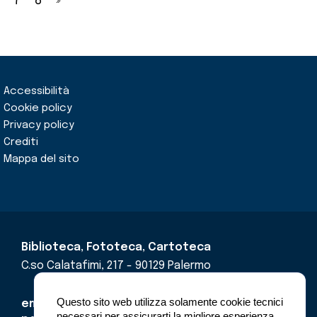
7
8
»
Accessibilità
Cookie policy
Privacy policy
Crediti
Mappa del sito
Biblioteca, Fototeca, Cartoteca
C.so Calatafimi, 217 - 90129 Palermo
Questo sito web utilizza solamente cookie tecnici
email
cricd@regione.sicilia.it
necessari per assicurarti la migliore esperienza