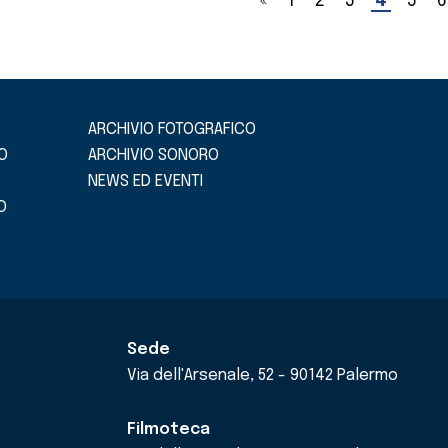
«
1
2
3
4
5
6
ARCHIVIO FOTOGRAFICO
O
ARCHIVIO SONORO
NEWS ED EVENTI
O
Sede
Via dell'Arsenale, 52 - 90142 Palermo
Filmoteca