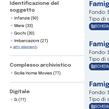
Identificazione del
Famig
soggetto
Fondo:
Infanzia
(50)
Tipo di
Mare
(33)
SCHEDA
Giochi
(30)
Imbarcazioni
(27)
Famig
altri elementi
Fondo:
Tipo di
Complesso archivistico
SCHEDA
Sicilia Home Movies
(77)
Famig
Digitale
Fondo:
Tipo di
Si
(77)
SCHEDA