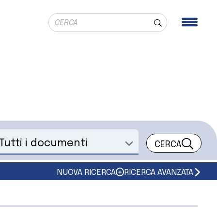
Ricerca globale
Men
Cerca
CERCA
eleziona un documento
NUOVA RICERCA
RICERCA AVANZATA