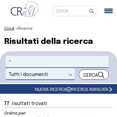
Ricerca globale
Me
Cerca
Cricd
Ricerca
Risultati della ricerca
Cerca
CERCA
Seleziona un documento
NUOVA RICERCA
RICERCA AVANZATA
77
risultati trovati
Ordina per: