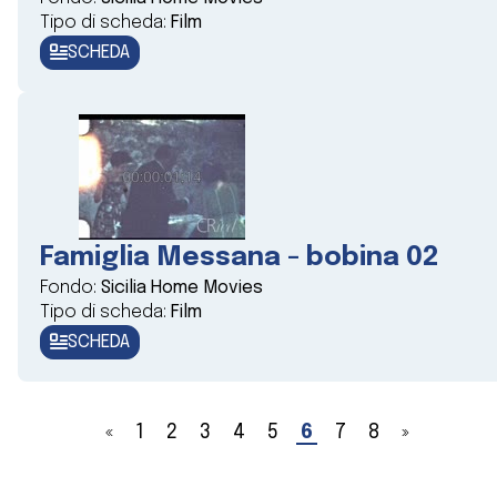
Tipo di scheda:
Film
SCHEDA
Famiglia Messana - bobina 02
Fondo:
Sicilia Home Movies
Tipo di scheda:
Film
SCHEDA
«
1
2
3
4
5
6
7
8
»