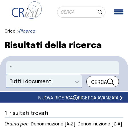
Ricerca globale
Me
Cerca
Cricd
Ricerca
Risultati della ricerca
Cerca
CERCA
Seleziona un documento
NUOVA RICERCA
RICERCA AVANZATA
1
risultati trovati
Ordina per:
Denominazione [A-Z]
Denominazione [Z-A]