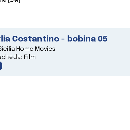
ne [Z-A]
lia Costantino - bobina 05
Sicilia Home Movies
 scheda:
Film