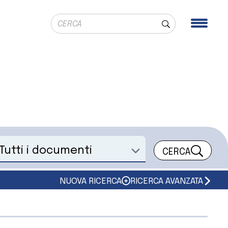
Ricerca globale
Men
Cerca
CERCA
eleziona un documento
NUOVA RICERCA
RICERCA AVANZATA