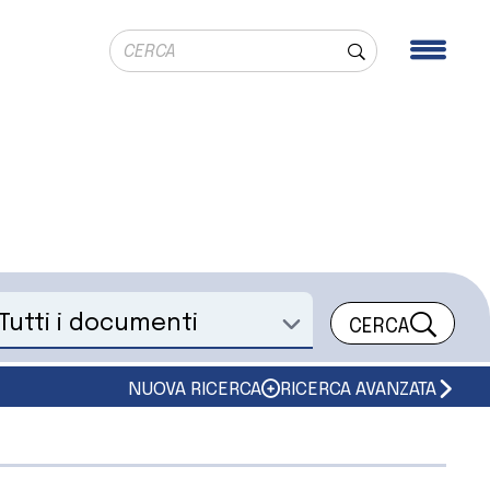
Ricerca globale
Men
Cerca
CERCA
eleziona un documento
NUOVA RICERCA
RICERCA AVANZATA