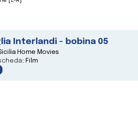
ne [Z-A]
lia Interlandi - bobina 05
Sicilia Home Movies
 scheda:
Film