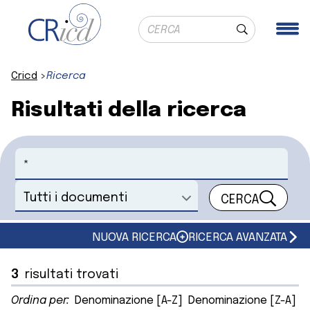
Ricerca globale
Me
Cerca
Cricd
Ricerca
Risultati della ricerca
Cerca
CERCA
Seleziona un documento
NUOVA RICERCA
RICERCA AVANZATA
3
risultati trovati
Ordina per:
Denominazione [A-Z]
Denominazione [Z-A]