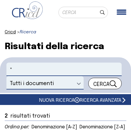
Ricerca globale
Me
Cerca
Cricd
Ricerca
Risultati della ricerca
Cerca
CERCA
Seleziona un documento
NUOVA RICERCA
RICERCA AVANZATA
2
risultati trovati
Ordina per:
Denominazione [A-Z]
Denominazione [Z-A]