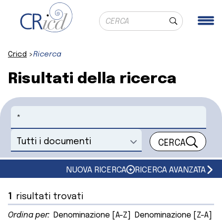
Ricerca globale
Me
Cerca
Cricd
Ricerca
Risultati della ricerca
Cerca
CERCA
Seleziona un documento
NUOVA RICERCA
RICERCA AVANZATA
1
risultati trovati
Ordina per:
Denominazione [A-Z]
Denominazione [Z-A]