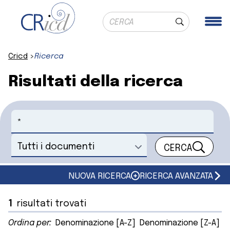
Ricerca globale
Me
Cerca
Cricd
Ricerca
Risultati della ricerca
Cerca
CERCA
Seleziona un documento
NUOVA RICERCA
RICERCA AVANZATA
1
risultati trovati
Ordina per:
Denominazione [A-Z]
Denominazione [Z-A]