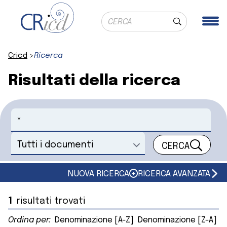
Ricerca globale
Me
Cerca
Cricd
Ricerca
Risultati della ricerca
Cerca
CERCA
Seleziona un documento
NUOVA RICERCA
RICERCA AVANZATA
1
risultati trovati
Ordina per:
Denominazione [A-Z]
Denominazione [Z-A]