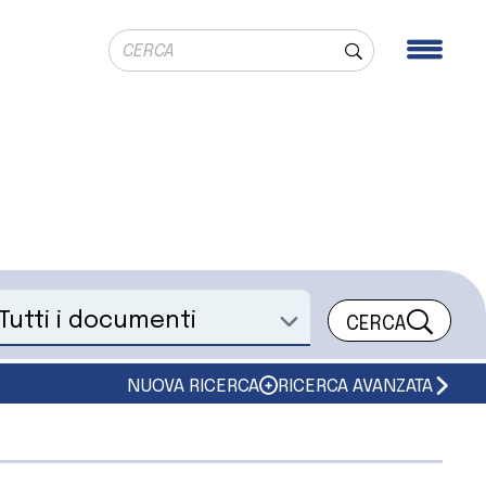
Ricerca globale
Men
Cerca
CERCA
eleziona un documento
NUOVA RICERCA
RICERCA AVANZATA