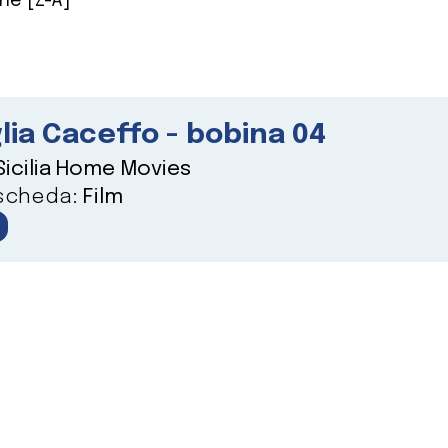
ne [Z-A]
lia Caceffo - bobina 04
Sicilia Home Movies
 scheda:
Film