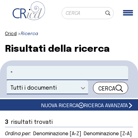
Ricerca globale
Me
Cerca
Cricd
Ricerca
Risultati della ricerca
Cerca
CERCA
Seleziona un documento
NUOVA RICERCA
RICERCA AVANZATA
3
risultati trovati
Ordina per:
Denominazione [A-Z]
Denominazione [Z-A]