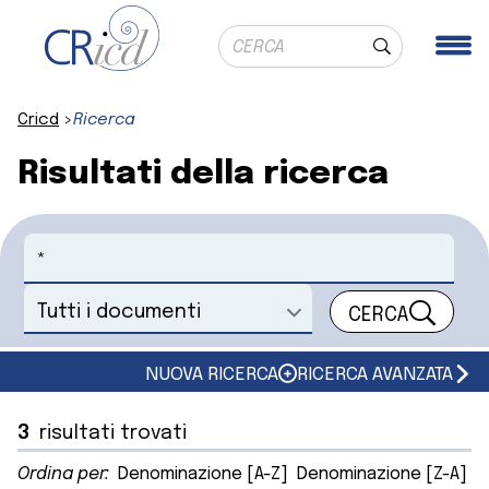
Ricerca globale
Me
Cerca
Cricd
Ricerca
Risultati della ricerca
Cerca
CERCA
Seleziona un documento
NUOVA RICERCA
RICERCA AVANZATA
3
risultati trovati
Ordina per:
Denominazione [A-Z]
Denominazione [Z-A]