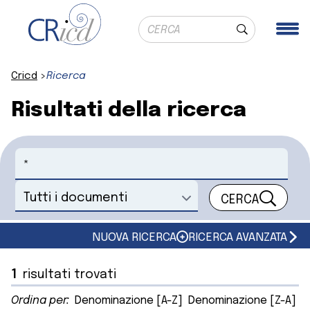
Ricerca globale
Me
Cerca
Cricd
Ricerca
Risultati della ricerca
Cerca
CERCA
Seleziona un documento
NUOVA RICERCA
RICERCA AVANZATA
1
risultati trovati
Ordina per:
Denominazione [A-Z]
Denominazione [Z-A]