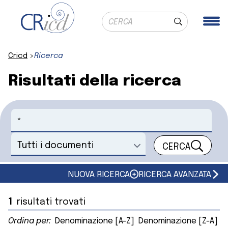
Ricerca globale
Me
Cerca
Cricd
Ricerca
Risultati della ricerca
Cerca
CERCA
Seleziona un documento
NUOVA RICERCA
RICERCA AVANZATA
1
risultati trovati
Ordina per:
Denominazione [A-Z]
Denominazione [Z-A]