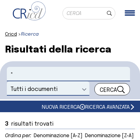
Ricerca globale
Me
Cerca
Cricd
Ricerca
Risultati della ricerca
Cerca
CERCA
Seleziona un documento
NUOVA RICERCA
RICERCA AVANZATA
3
risultati trovati
Ordina per:
Denominazione [A-Z]
Denominazione [Z-A]