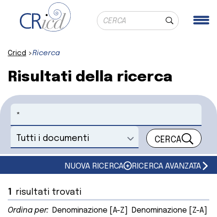
Ricerca globale
Me
Cerca
Cricd
Ricerca
Risultati della ricerca
Cerca
CERCA
Seleziona un documento
NUOVA RICERCA
RICERCA AVANZATA
1
risultati trovati
Ordina per:
Denominazione [A-Z]
Denominazione [Z-A]