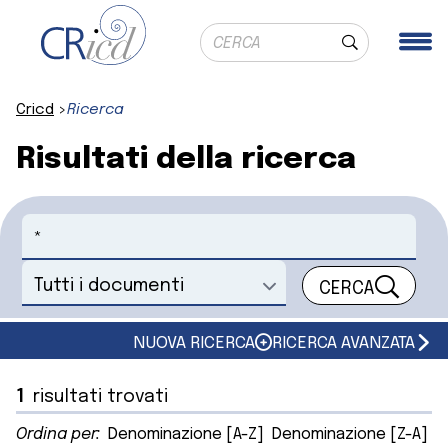
Ricerca globale
Me
Cerca
Cricd
Ricerca
Risultati della ricerca
Cerca
CERCA
Seleziona un documento
NUOVA RICERCA
RICERCA AVANZATA
1
risultati trovati
Ordina per:
Denominazione [A-Z]
Denominazione [Z-A]