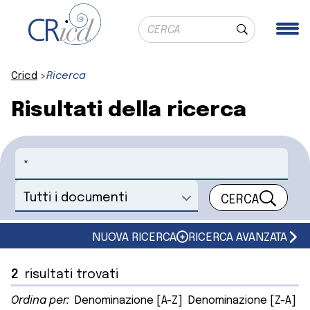
Ricerca globale
Me
Cerca
Cricd
Ricerca
Risultati della ricerca
Cerca
CERCA
Seleziona un documento
NUOVA RICERCA
RICERCA AVANZATA
2
risultati trovati
Ordina per:
Denominazione [A-Z]
Denominazione [Z-A]