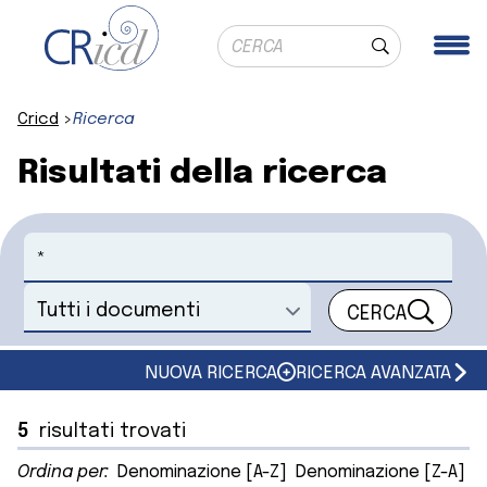
Ricerca globale
Me
Cerca
Cricd
Ricerca
Risultati della ricerca
Cerca
CERCA
Seleziona un documento
NUOVA RICERCA
RICERCA AVANZATA
5
risultati trovati
Ordina per:
Denominazione [A-Z]
Denominazione [Z-A]