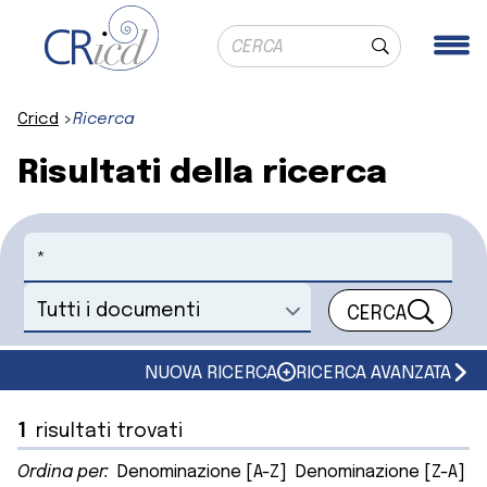
Ricerca globale
Me
Cerca
Cricd
Ricerca
Risultati della ricerca
Cerca
CERCA
Seleziona un documento
NUOVA RICERCA
RICERCA AVANZATA
1
risultati trovati
Ordina per:
Denominazione [A-Z]
Denominazione [Z-A]