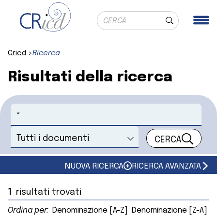
Ricerca globale
Me
Cerca
Cricd
Ricerca
Risultati della ricerca
Cerca
CERCA
Seleziona un documento
NUOVA RICERCA
RICERCA AVANZATA
1
risultati trovati
Ordina per:
Denominazione [A-Z]
Denominazione [Z-A]